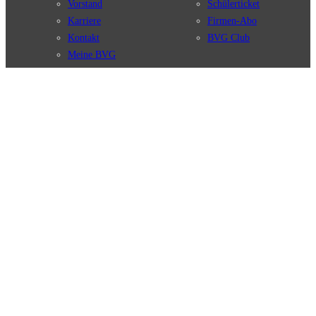
Vorstand
Schülerticket
Karriere
Firmen-Abo
Kontakt
BVG Club
Meine BVG
Satzung der BVG
Compliance
BVG Apps
Ticket-App
Fahrinfo-App
Verbindungen
Jelbi-App
Verbindungssuche
BVG Muva-App
Störungsmeldungen
Linienverläufe
Haltestellen
BVG Websites
Touristen Infos
#nachgefragt
Tickets & Tarife
BVG Services
Preise
Leichte Sprache
Tarifübersicht
Gebärdensprache