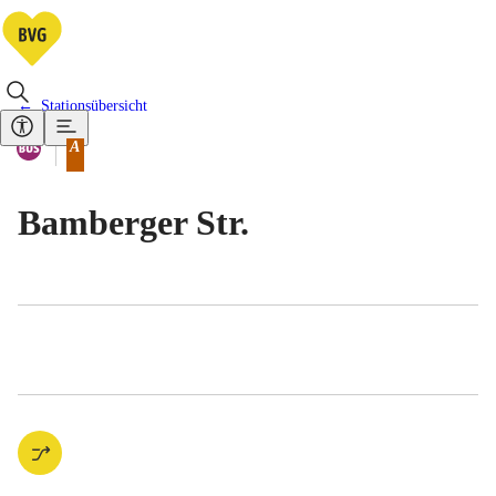
Stationsübersicht
Vorhandene Verkehrsmittel
Bus
A
Tarifbereich Berlin Teilbereich
Bamberger Str.