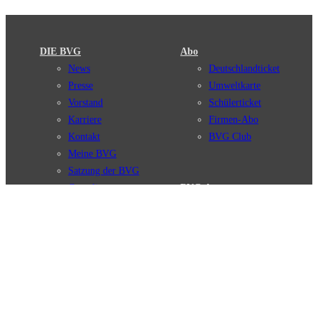
DIE BVG
Abo
News
Deutschlandticket
Presse
Umweltkarte
Vorstand
Schülerticket
Karriere
Firmen-Abo
Kontakt
BVG Club
Meine BVG
Satzung der BVG
Compliance
BVG Apps
Ticket-App
Fahrinfo-App
Verbindungen
Jelbi-App
Verbindungssuche
BVG Muva-App
Störungsmeldungen
Linienverläufe
Haltestellen
BVG Websites