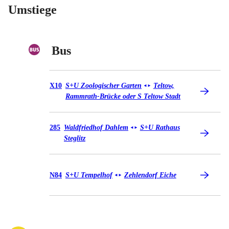
Umstiege
Bus
Bus X10
X10
S+U Zoologischer Garten
Teltow,
◄
►
Rammrath-Brücke oder S Teltow Stadt
Bus 285
285
Waldfriedhof Dahlem
S+U Rathaus
◄
►
Steglitz
Bus N84
N84
S+U Tempelhof
Zehlendorf Eiche
◄
►