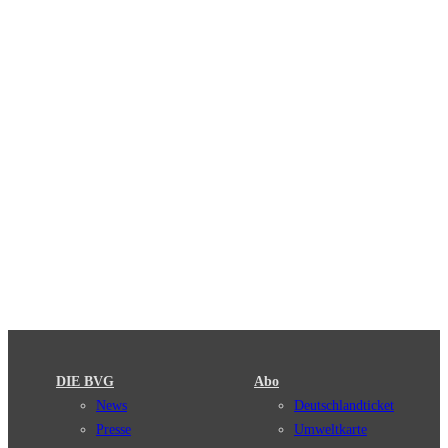
DIE BVG
Abo
News
Deutschlandticket
Presse
Umweltkarte