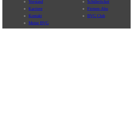
Vorstand
Schülerticket
Karriere
Firmen-Abo
Kontakt
BVG Club
Meine BVG
Satzung der BVG
Compliance
BVG Apps
Ticket-App
Fahrinfo-App
Verbindungen
Jelbi-App
Verbindungssuche
BVG Muva-App
Störungsmeldungen
Linienverläufe
Haltestellen
BVG Websites
Touristen Infos
#nachgefragt
Tickets & Tarife
BVG Services
Preise
Leichte Sprache
Tarifübersicht
Gebärdensprache