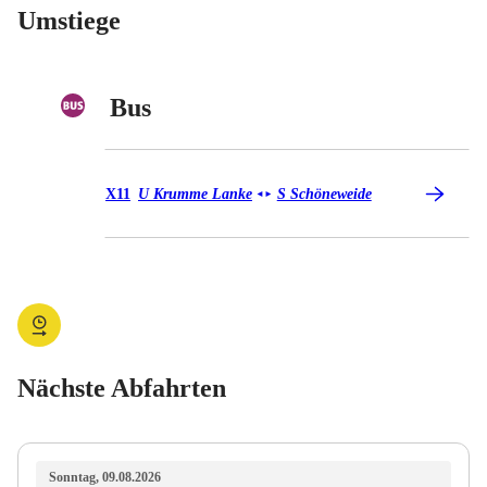
Umstiege
Bus
Bus X11
X11
U Krumme Lanke
S Schöneweide
◄
►
Nächste Abfahrten
Sonntag, 09.08.2026