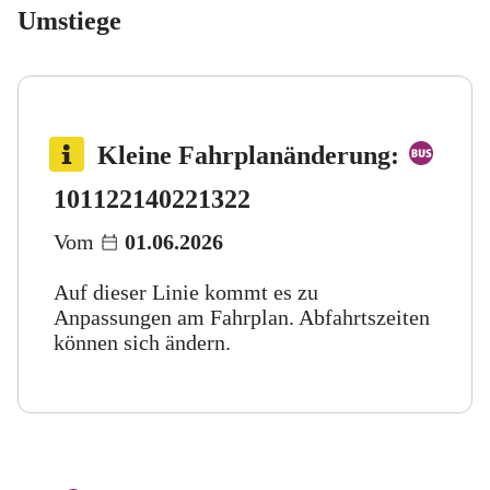
Umstiege
Bus 
Kleine Fahrplanänderung
:
Bus 122
Bus 140
Bus 221
Bus 322
101
122
140
221
322
Vom
01.06.2026
Auf dieser Linie kommt es zu
Anpassungen am Fahrplan. Abfahrtszeiten
können sich ändern.