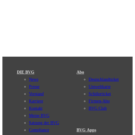
DIE BVG
Abo
News
Deutschlandticket
Presse
Umweltkarte
Vorstand
Schülerticket
Karriere
Firmen-Abo
Kontakt
BVG Club
Meine BVG
Satzung der BVG
Compliance
BVG Apps