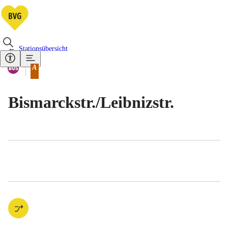
Stationsübersicht
Vorhandene Verkehrsmittel
Bus
A
Tarifbereich Berlin Teilbereich
Bismarckstr./​Leibnizstr.