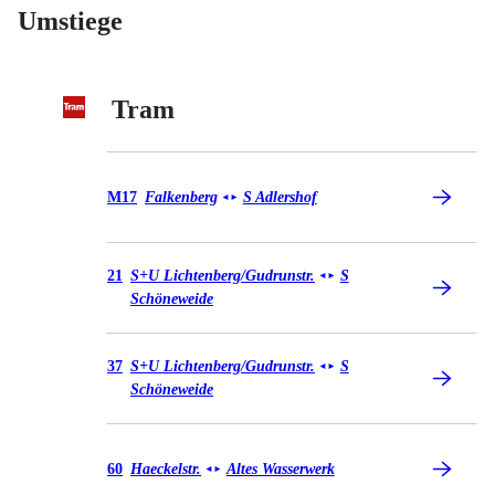
Umstiege
Tram
Tram M17
M17
Falkenberg
S Adlershof
◄
►
Tram 21
21
S+U Lichtenberg/​Gudrunstr.
S
◄
►
Schöneweide
Tram 37
37
S+U Lichtenberg/Gudrunstr.
S
◄
►
Schöneweide
Tram 60
60
Haeckelstr.
Altes Wasserwerk
◄
►