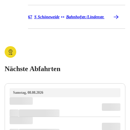
Tram 67
67
S Schöneweide
Bahnhofstr./​Lindenstr.
◄
►
Nächste Abfahrten
Samstag, 08.08.2026