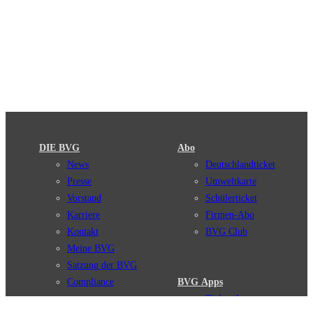
DIE BVG
Abo
News
Deutschlandticket
Presse
Umweltkarte
Vorstand
Schülerticket
Karriere
Firmen-Abo
Kontakt
BVG Club
Meine BVG
Satzung der BVG
Compliance
BVG Apps
Ticket-App