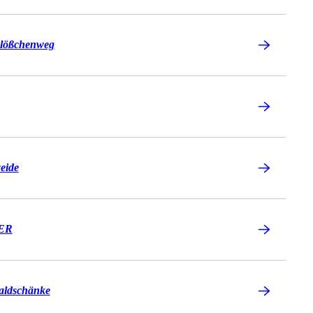
lößchenweg
eide
BER
aldschänke