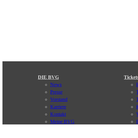
DIE BVG
Ticket
News
Presse
Vorstand
Karriere
Kontakt
Meine BVG
Satzung der BVG
Compliance