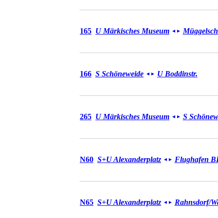
Bus 165
165
U Märkisches Museum
Müggelsch
◄
►
Bus 166
166
S Schöneweide
U Boddinstr.
◄
►
Bus 265
265
U Märkisches Museum
S Schönew
◄
►
Bus N60
N60
S+U Alexanderplatz
Flughafen 
◄
►
Bus N65
N65
S+U Alexanderplatz
Rahnsdorf/​W
◄
►