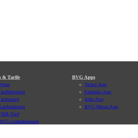
s & Tarife
BVG Apps
Preise
Ticket-App
Tarifübersicht
Fahrinfo-App
Tarifzonen
Jelbi-App
Kaufoptionen
BVG Muva-App
VBB-Tarif
BVG-Guthabenkarte
BVG Websites
#nachgefragt