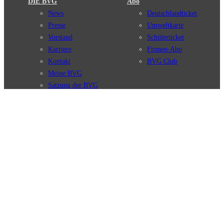
DIE BVG
Abo
News
Deutschlandticket
Presse
Umweltkarte
Vorstand
Schülerticket
Karriere
Firmen-Abo
Kontakt
BVG Club
Meine BVG
Satzung der BVG
Compliance
BVG Apps
Ticket-App
Fahrinfo-App
Verbindungen
Jelbi-App
Verbindungssuche
BVG Muva-App
Störungsmeldungen
Linienverläufe
Haltestellen
BVG Websites
Touristen Infos
#nachgefragt