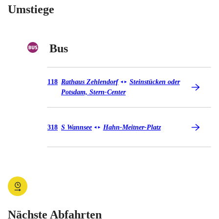
Umstiege
Bus
Bus 118
118
Rathaus Zehlendorf
Steinstücken oder
◄
►
Potsdam, Stern-Center
Bus 318
318
S Wannsee
Hahn-Meitner-Platz
◄
►
Nächste Abfahrten