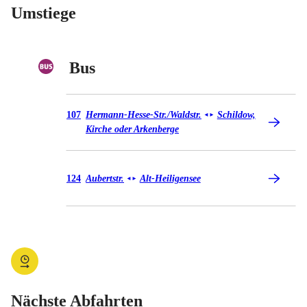
Umstiege
Bus
Bus 107
107
Hermann-Hesse-Str./Waldstr.
Schildow,
◄
►
Kirche oder Arkenberge
Bus 124
124
Aubertstr.
Alt-Heiligensee
◄
►
Nächste Abfahrten