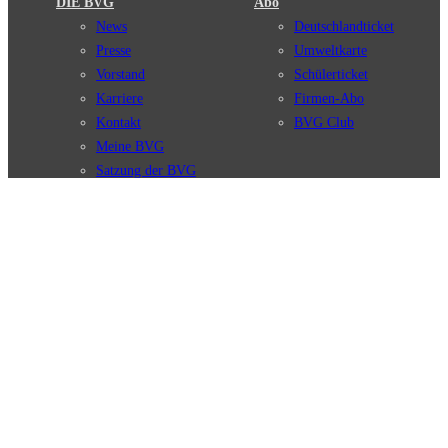
DIE BVG
Abo
News
Deutschlandticket
Presse
Umweltkarte
Vorstand
Schülerticket
Karriere
Firmen-Abo
Kontakt
BVG Club
Meine BVG
Satzung der BVG
Compliance
BVG Apps
Ticket-App
Fahrinfo-App
Verbindungen
Jelbi-App
Verbindungssuche
BVG Muva-App
Störungsmeldungen
Linienverläufe
Haltestellen
BVG Websites
Touristen Infos
#nachgefragt