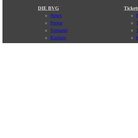
DIE BVG
Ticket
News
Presse
Vorstand
Karriere
Kontakt
Meine BVG
Satzung der BVG
Compliance
Abo
Verbindungen
Verbindungssuche
Störungsmeldungen
Linienverläufe
Haltestellen
Touristen Infos