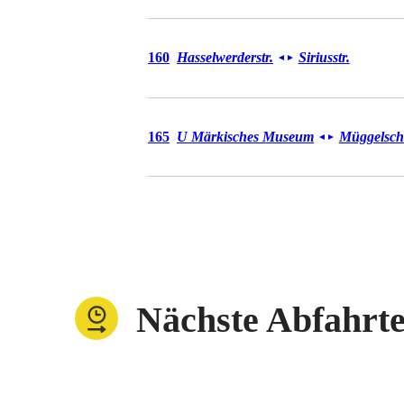
Bus 160
160
Hasselwerderstr.
Siriusstr.
◄
►
Bus 165
165
U Märkisches Museum
Müggelsch
◄
►
Nächste Abfahrt