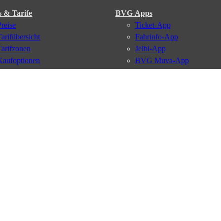
s & Tarife
BVG Apps
Preise
Ticket-App
Tarifübersicht
Fahrinfo-App
Tarifzonen
Jelbi-App
Kaufoptionen
BVG Muva-App
VBB-Tarif
BVG-Guthabenkarte
BVG Websites
#nachgefragt
Deutschlandticket
Umweltkarte
BVG Services
Schülerticket
Leichte Sprache
Firmen-Abo
Gebärdensprache
BVG Club
Social Media
Newsletter