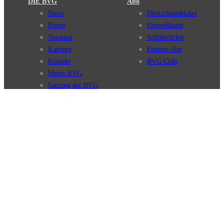
DIE BVG
Abo
News
Deutschlandticket
Presse
Umweltkarte
Vorstand
Schülerticket
Karriere
Firmen-Abo
Kontakt
BVG Club
Meine BVG
Satzung der BVG
Compliance
BVG Apps
Ticket-App
Fahrinfo-App
Verbindungen
Jelbi-App
Verbindungssuche
BVG Muva-App
Störungsmeldungen
Linienverläufe
Haltestellen
BVG Websites
Touristen Infos
#nachgefragt