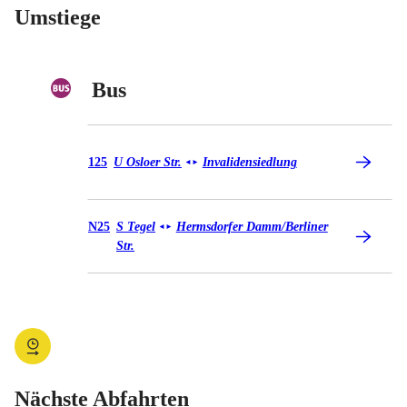
Umstiege
Bus
Bus 125
125
U Osloer Str.
Invalidensiedlung
◄
►
Bus N25
N25
S Tegel
Hermsdorfer Damm/​Berliner
◄
►
Str.
Nächste Abfahrten