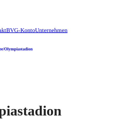
akt
BVG-Konto
Unternehmen
ee/​Olympiastadion
piastadion