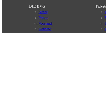
DIE BVG
Ticket
News
Presse
Vorstand
Karriere
Kontakt
Meine BVG
Satzung der BVG
Compliance
Abo
Verbindungen
Verbindungssuche
Störungsmeldungen
Linienverläufe
Haltestellen
Touristen Infos