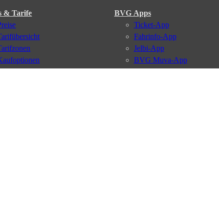
s & Tarife
BVG Apps
Preise
Ticket-App
Tarifübersicht
Fahrinfo-App
Tarifzonen
Jelbi-App
Kaufoptionen
BVG Muva-App
VBB-Tarif
BVG-Guthabenkarte
BVG Websites
#nachgefragt
Deutschlandticket
Umweltkarte
BVG Services
Schülerticket
Leichte Sprache
Firmen-Abo
Gebärdensprache
BVG Club
Social Media
Newsletter