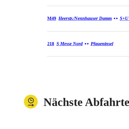
Bus M49
M49
Heerstr./​Nennhauser Damm
S+U 
◄
►
Bus 218
218
S Messe Nord
Pfaueninsel
◄
►
Nächste Abfahrt