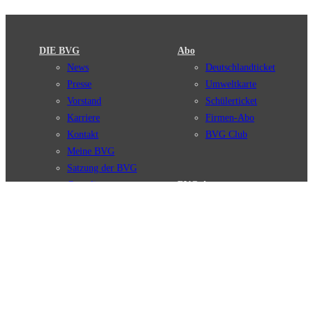
DIE BVG
Abo
News
Deutschlandticket
Presse
Umweltkarte
Vorstand
Schülerticket
Karriere
Firmen-Abo
Kontakt
BVG Club
Meine BVG
Satzung der BVG
Compliance
BVG Apps
Ticket-App
Fahrinfo-App
Verbindungen
Jelbi-App
Verbindungssuche
BVG Muva-App
Störungsmeldungen
Linienverläufe
Haltestellen
BVG Websites