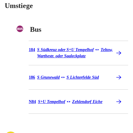
Umstiege
Bus
Bus 184
184
S Südkreuz oder S+U Tempelhof
Teltow,
◄
►
Warthestr. oder Saaleckplatz
Bus 186
186
S Grunewald
S Lichterfelde Süd
◄
►
Bus N84
N84
S+U Tempelhof
Zehlendorf Eiche
◄
►