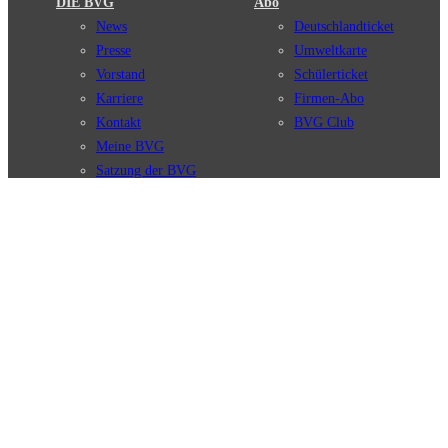
DIE BVG
Abo
News
Deutschlandticket
Presse
Umweltkarte
Vorstand
Schülerticket
Karriere
Firmen-Abo
Kontakt
BVG Club
Meine BVG
Satzung der BVG
Compliance
BVG Apps
Ticket-App
Fahrinfo-App
Verbindungen
Jelbi-App
Verbindungssuche
BVG Muva-App
Störungsmeldungen
Linienverläufe
Haltestellen
BVG Websites
Touristen Infos
#nachgefragt