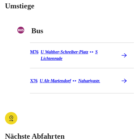
Umstiege
Bus
Bus M76
M76
U Walther-Schreiber-Platz
S
◄
►
Lichtenrade
Bus X76
X76
U Alt-Mariendorf
Nahariyastr.
◄
►
Nächste Abfahrten