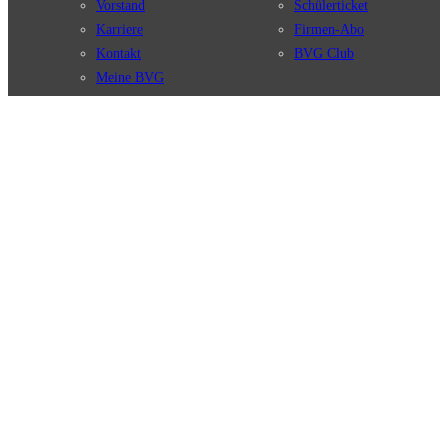
Vorstand
Schülerticket
Karriere
Firmen-Abo
Kontakt
BVG Club
Meine BVG
Satzung der BVG
Compliance
BVG Apps
Ticket-App
Fahrinfo-App
Verbindungen
Jelbi-App
Verbindungssuche
BVG Muva-App
Störungsmeldungen
Linienverläufe
Haltestellen
BVG Websites
Touristen Infos
#nachgefragt
Tickets & Tarife
BVG Services
Preise
Leichte Sprache
Tarifübersicht
Gebärdensprache