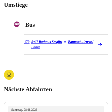
Umstiege
Bus
Bus 170
170
S+U Rathaus Steglitz
Baumschulenstr./​
◄
►
Fähre
Nächste Abfahrten
Samstag, 08.08.2026