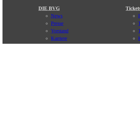
DIE BVG
Ticket
News
Presse
Vorstand
Karriere
Kontakt
Meine BVG
Satzung der BVG
Compliance
Abo
Verbindungen
Verbindungssuche
Störungsmeldungen
Linienverläufe
Haltestellen
Touristen Infos