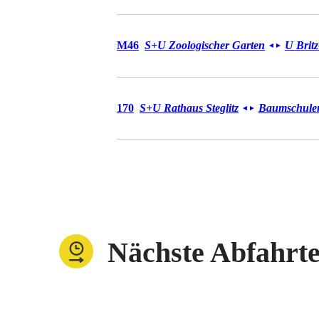
Bus M46
M46
S+U Zoologischer Garten
U Brit
◄
►
Bus 170
170
S+U Rathaus Steglitz
Baumschulens
◄
►
Nächste Abfahrt