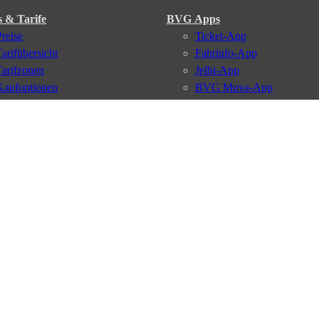
s & Tarife
BVG Apps
Preise
Ticket-App
Tarifübersicht
Fahrinfo-App
Tarifzonen
Jelbi-App
Kaufoptionen
BVG Muva-App
VBB-Tarif
BVG-Guthabenkarte
BVG Websites
#nachgefragt
Deutschlandticket
Umweltkarte
BVG Services
Schülerticket
Leichte Sprache
Firmen-Abo
Gebärdensprache
BVG Club
Social Media
Newsletter