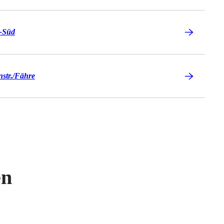
z-Süd
tr./​Fähre
en