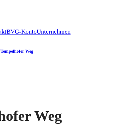
akt
BVG-Konto
Unternehmen
/​Tempelhofer Weg
lhofer Weg