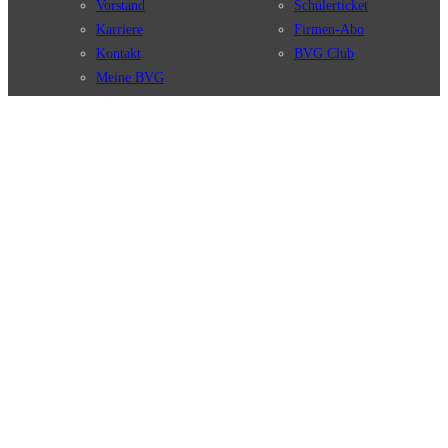
Vorstand
Schülerticket
Karriere
Firmen-Abo
Kontakt
BVG Club
Meine BVG
Satzung der BVG
Compliance
BVG Apps
Ticket-App
Fahrinfo-App
Verbindungen
Jelbi-App
Verbindungssuche
BVG Muva-App
Störungsmeldungen
Linienverläufe
Haltestellen
BVG Websites
Touristen Infos
#nachgefragt
Tickets & Tarife
BVG Services
Preise
Leichte Sprache
Tarifübersicht
Gebärdensprache