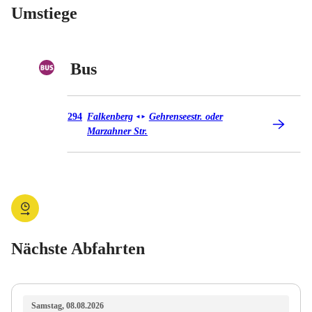
Umstiege
Bus
Bus 294
294
Falkenberg
Gehrenseestr. oder
◄
►
Marzahner Str.
Nächste Abfahrten
Samstag, 08.08.2026