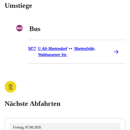
Umstiege
Bus
Bus M77
M77
U Alt-Mariendorf
Marienfelde,
◄
►
Waldsassener Str.
Nächste Abfahrten
Freitag, 07.08.2026