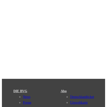
DIE BVG
Abo
News
Deutschlandticket
Presse
Umweltkarte