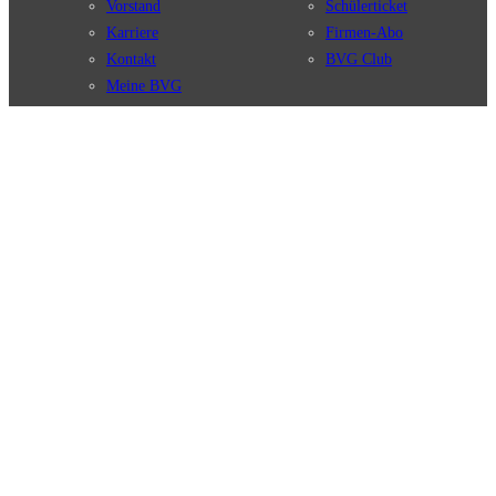
Vorstand
Schülerticket
Karriere
Firmen-Abo
Kontakt
BVG Club
Meine BVG
Satzung der BVG
Compliance
BVG Apps
Ticket-App
Fahrinfo-App
Verbindungen
Jelbi-App
Verbindungssuche
BVG Muva-App
Störungsmeldungen
Linienverläufe
Haltestellen
BVG Websites
Touristen Infos
#nachgefragt
Tickets & Tarife
BVG Services
Preise
Leichte Sprache
Tarifübersicht
Gebärdensprache