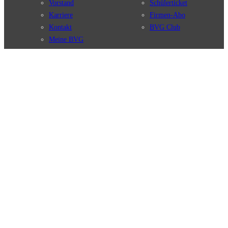
Vorstand
Schülerticket
Karriere
Firmen-Abo
Kontakt
BVG Club
Meine BVG
Satzung der BVG
Compliance
BVG Apps
Ticket-App
Fahrinfo-App
Verbindungen
Jelbi-App
Verbindungssuche
BVG Muva-App
Störungsmeldungen
Linienverläufe
Haltestellen
BVG Websites
Touristen Infos
#nachgefragt
Tickets & Tarife
BVG Services
Preise
Leichte Sprache
Tarifübersicht
Gebärdensprache