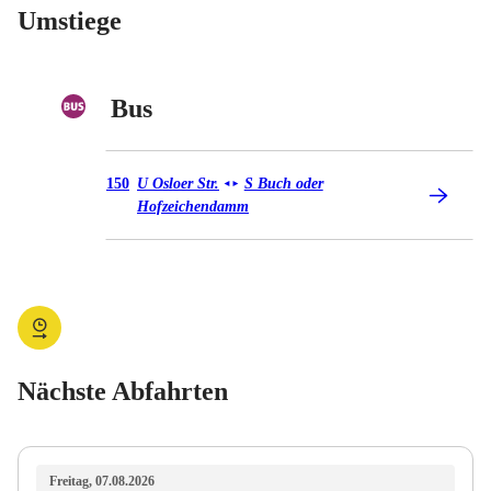
Umstiege
Bus
Bus 150
150
U Osloer Str.
S Buch oder
◄
►
Hofzeichendamm
Nächste Abfahrten
Freitag, 07.08.2026