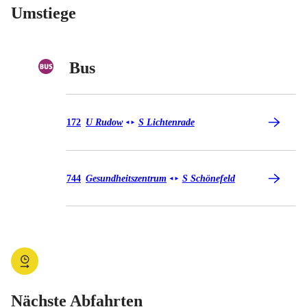
Umstiege
Bus
Bus 172
172
U Rudow
S Lichtenrade
◄
►
Bus 744
744
Gesundheitszentrum
S Schönefeld
◄
►
Nächste Abfahrten