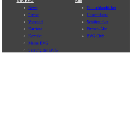
DIE BVG
Abo
News
Deutschlandticket
Presse
Umweltkarte
Vorstand
Schülerticket
Karriere
Firmen-Abo
Kontakt
BVG Club
Meine BVG
Satzung der BVG
Compliance
BVG Apps
Ticket-App
Fahrinfo-App
Verbindungen
Jelbi-App
Verbindungssuche
BVG Muva-App
Störungsmeldungen
Linienverläufe
Haltestellen
BVG Websites
Touristen Infos
#nachgefragt