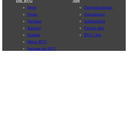
DIE BVG
Abo
News
Deutschlandticket
Presse
Umweltkarte
Vorstand
Schülerticket
Karriere
Firmen-Abo
Kontakt
BVG Club
Meine BVG
Satzung der BVG
Compliance
BVG Apps
Ticket-App
Fahrinfo-App
Verbindungen
Jelbi-App
Verbindungssuche
BVG Muva-App
Störungsmeldungen
Linienverläufe
Haltestellen
BVG Websites
Touristen Infos
#nachgefragt