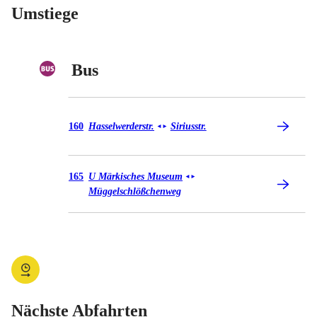
Umstiege
Bus
Bus 160
160
Hasselwerderstr.
Siriusstr.
◄
►
Bus 165
165
U Märkisches Museum
◄
►
Müggelschlößchenweg
Nächste Abfahrten