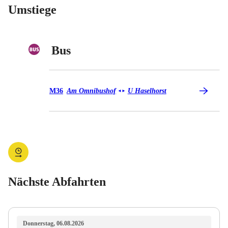
Umstiege
Bus
Bus M36
M36
Am Omnibushof
U Haselhorst
◄
►
Nächste Abfahrten
Donnerstag, 06.08.2026