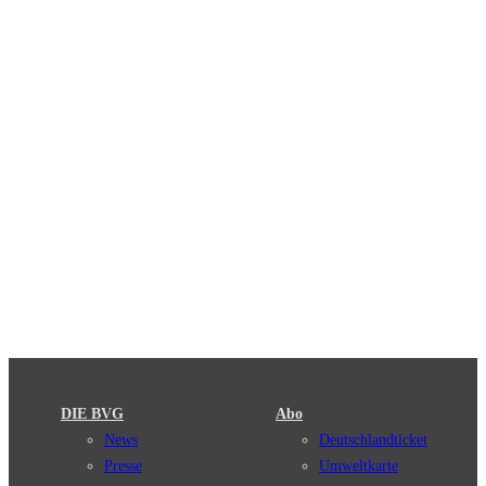
DIE BVG
Abo
News
Deutschlandticket
Presse
Umweltkarte