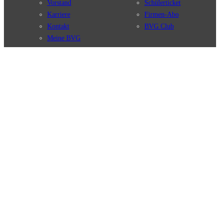
Vorstand
Schülerticket
Karriere
Firmen-Abo
Kontakt
BVG Club
Meine BVG
Satzung der BVG
Compliance
BVG Apps
Ticket-App
Fahrinfo-App
Verbindungen
Jelbi-App
Verbindungssuche
BVG Muva-App
Störungsmeldungen
Linienverläufe
Haltestellen
BVG Websites
Touristen Infos
#nachgefragt
Tickets & Tarife
BVG Services
Preise
Leichte Sprache
Tarifübersicht
Gebärdensprache