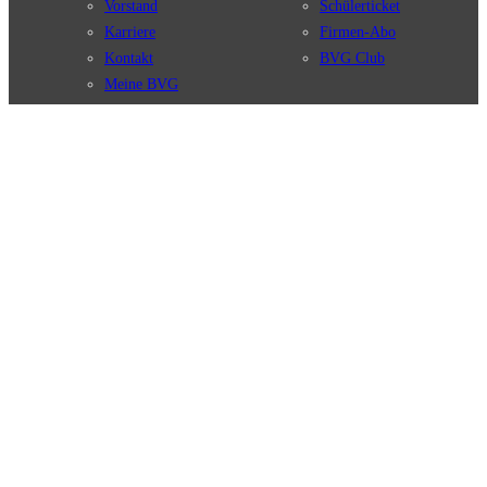
Vorstand
Schülerticket
Karriere
Firmen-Abo
Kontakt
BVG Club
Meine BVG
Satzung der BVG
Compliance
BVG Apps
Ticket-App
Fahrinfo-App
Verbindungen
Jelbi-App
Verbindungssuche
BVG Muva-App
Störungsmeldungen
Linienverläufe
Haltestellen
BVG Websites
Touristen Infos
#nachgefragt
Tickets & Tarife
BVG Services
Preise
Leichte Sprache
Tarifübersicht
Gebärdensprache