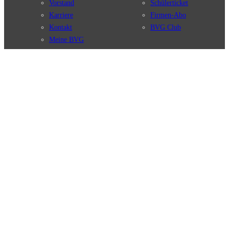
Vorstand
Schülerticket
Karriere
Firmen-Abo
Kontakt
BVG Club
Meine BVG
Satzung der BVG
Compliance
BVG Apps
Ticket-App
Fahrinfo-App
Verbindungen
Jelbi-App
Verbindungssuche
BVG Muva-App
Störungsmeldungen
Linienverläufe
Haltestellen
BVG Websites
Touristen Infos
#nachgefragt
Tickets & Tarife
BVG Services
Preise
Leichte Sprache
Tarifübersicht
Gebärdensprache