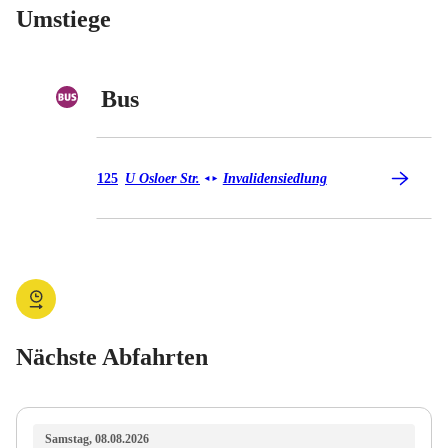
Umstiege
Bus
Bus 125
125
U Osloer Str.
Invalidensiedlung
◄
►
Nächste Abfahrten
Samstag, 08.08.2026