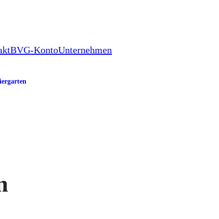
akt
BVG-Konto
Unternehmen
iergarten
n