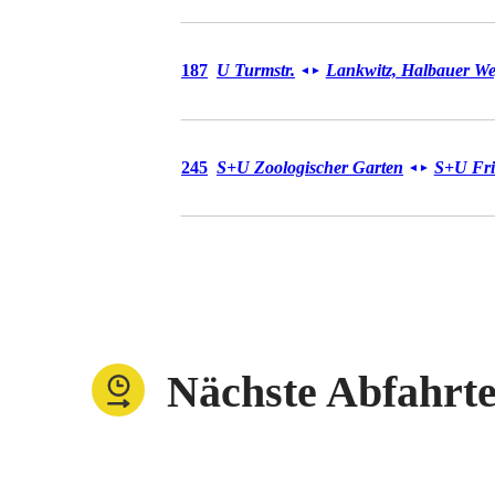
Bus 187
187
U Turmstr.
Lankwitz, Halbauer W
◄
►
Bus 245
245
S+U Zoologischer Garten
S+U Frie
◄
►
Nächste Abfahrt