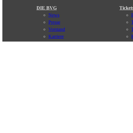
DIE BVG
Ticket
News
Presse
Vorstand
Karriere
Kontakt
Meine BVG
Satzung der BVG
Compliance
Abo
Verbindungen
Verbindungssuche
Störungsmeldungen
Linienverläufe
Haltestellen
Touristen Infos