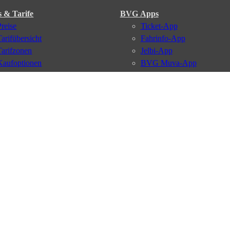
s & Tarife
BVG Apps
Preise
Ticket-App
Tarifübersicht
Fahrinfo-App
Tarifzonen
Jelbi-App
Kaufoptionen
BVG Muva-App
VBB-Tarif
BVG-Guthabenkarte
BVG Websites
#nachgefragt
Deutschlandticket
Umweltkarte
BVG Services
Schülerticket
Leichte Sprache
Firmen-Abo
Gebärdensprache
BVG Club
Social Media
Newsletter