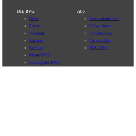
DIE BVG
Abo
News
Deutschlandticket
Presse
Umweltkarte
Vorstand
Schülerticket
Karriere
Firmen-Abo
Kontakt
BVG Club
Meine BVG
Satzung der BVG
Compliance
BVG Apps
Ticket-App
Fahrinfo-App
Verbindungen
Jelbi-App
Verbindungssuche
BVG Muva-App
Störungsmeldungen
Linienverläufe
Haltestellen
BVG Websites
Touristen Infos
#nachgefragt