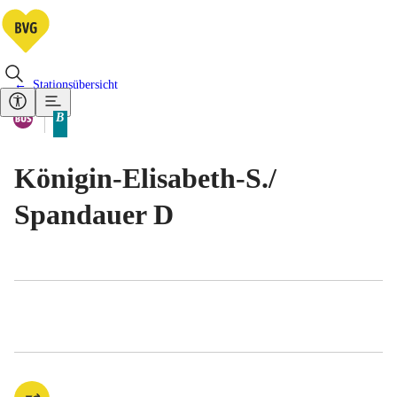
Stationsübersicht
Vorhandene Verkehrsmittel
Bus
B
Tarifbereich Berlin Teilbereich
Königin-Elisabeth-S./​
Spandauer D