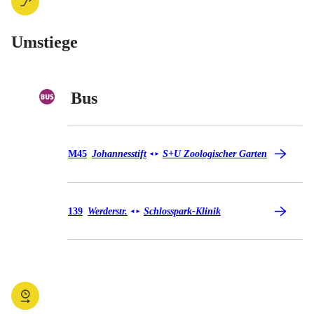
Umstiege
Bus
Bus M45
M45
Johannesstift
S+U Zoologischer Garten
◄
►
Bus 139
139
Werderstr.
Schlosspark-Klinik
◄
►