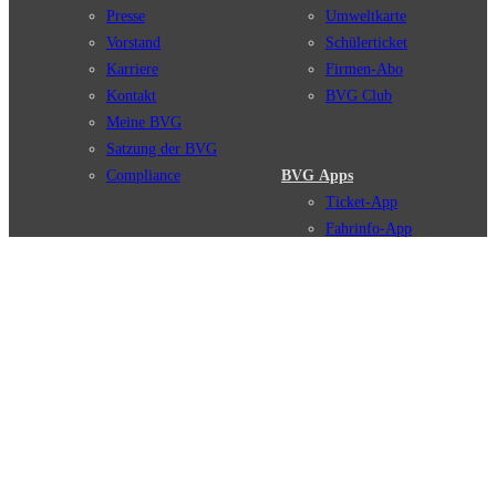
Presse
Umweltkarte
Vorstand
Schülerticket
Karriere
Firmen-Abo
Kontakt
BVG Club
Meine BVG
Satzung der BVG
Compliance
BVG Apps
Ticket-App
Fahrinfo-App
Verbindungen
Jelbi-App
Verbindungssuche
BVG Muva-App
Störungsmeldungen
Linienverläufe
Haltestellen
BVG Websites
Touristen Infos
#nachgefragt
Tickets & Tarife
BVG Services
Preise
Leichte Sprache