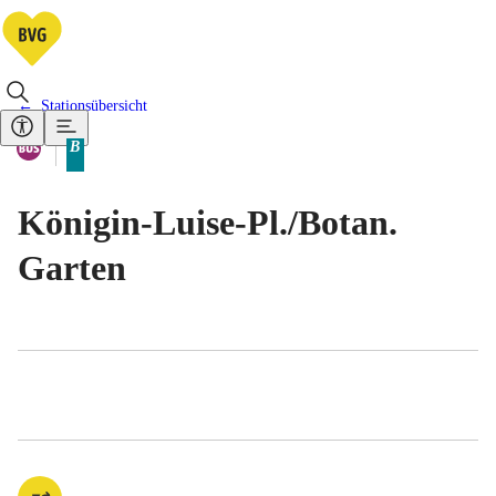
Stationsübersicht
Vorhandene Verkehrsmittel
Bus
B
Tarifbereich Berlin Teilbereich
Königin-Luise-Pl./​Botan.
Garten