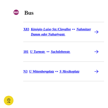
Bus
Bus X83
X83
Königin-Luise-Str./​Clayallee
Nahmitzer
◄
►
Damm oder Nahariyastr.
Bus 101
101
U Turmstr.
Sachtlebenstr.
◄
►
Bus N3
N3
U Wittenbergplatz
S Mexikoplatz
◄
►