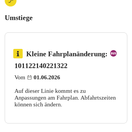
Umstiege
Bus 
Kleine Fahrplanänderung
:
Bus 122
Bus 140
Bus 221
Bus 322
101
122
140
221
322
Vom
01.06.2026
Auf dieser Linie kommt es zu
Anpassungen am Fahrplan. Abfahrtszeiten
können sich ändern.