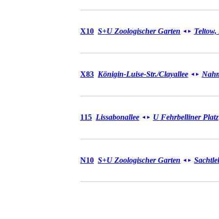
Bus X10
X10
S+U Zoologischer Garten
Teltow,
◄
►
Bus X83
X83
Königin-Luise-Str./​Clayallee
Nahm
◄
►
Bus 115
115
Lissabonallee
U Fehrbelliner Platz
◄
►
Bus N10
N10
S+U Zoologischer Garten
Sachtle
◄
►