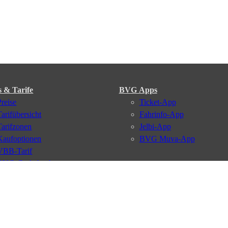
s & Tarife
BVG Apps
Preise
Ticket-App
Tarifübersicht
Fahrinfo-App
Tarifzonen
Jelbi-App
Kaufoptionen
BVG Muva-App
VBB-Tarif
BVG-Guthabenkarte
BVG Websites
#nachgefragt
Deutschlandticket
Umweltkarte
BVG Services