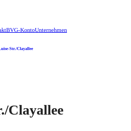
akt
BVG-Konto
Unternehmen
uise-Str./​Clayallee
/​Clayallee