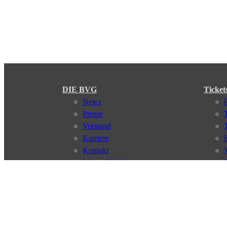
DIE BVG
Ticket
News
Presse
Vorstand
Karriere
Kontakt
Meine BVG
Satzung der BVG
Compliance
Abo
Verbindungen