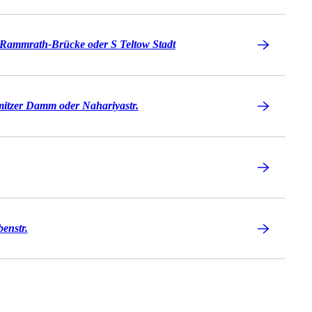
 Rammrath-Brücke oder S Teltow Stadt
itzer Damm oder Nahariyastr.
benstr.