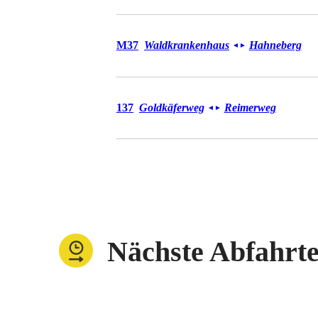
Bus M37
M37
Waldkrankenhaus
Hahneberg
◄
►
Bus 137
137
Goldkäferweg
Reimerweg
◄
►
Nächste Abfahrt