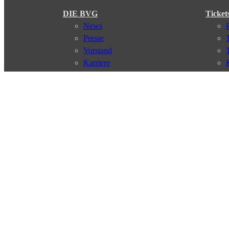
DIE BVG
Ticket
News
Presse
Vorstand
Karriere
Kontakt
Meine BVG
Satzung der BVG
Compliance
Abo
Verbindungen
Verbindungssuche
Störungsmeldungen
Linienverläufe
Haltestellen
Touristen Infos