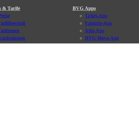
s & Tarife
BVG Apps
Preise
Ticket-App
Tarifübersicht
Fahrinfo-App
Tarifzonen
Jelbi-App
Kaufoptionen
BVG Muva-App
VBB-Tarif
BVG-Guthabenkarte
BVG Websites
#nachgefragt
Deutschlandticket
Umweltkarte
BVG Services
Schülerticket
Leichte Sprache
Firmen-Abo
Gebärdensprache
BVG Club
Social Media
Newsletter