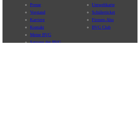
Presse
Umweltkarte
Vorstand
Schülerticket
Karriere
Firmen-Abo
Kontakt
BVG Club
Meine BVG
Satzung der BVG
Compliance
BVG Apps
Ticket-App
Fahrinfo-App
Verbindungen
Jelbi-App
Verbindungssuche
BVG Muva-App
Störungsmeldungen
Linienverläufe
Haltestellen
BVG Websites
Touristen Infos
#nachgefragt
Tickets & Tarife
BVG Services
Preise
Leichte Sprache