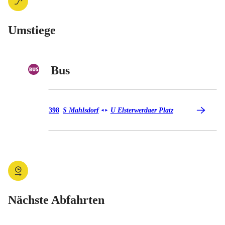
Umstiege
Bus
Bus 398
398
S Mahlsdorf
U Elsterwerdaer Platz
◄
►
Nächste Abfahrten