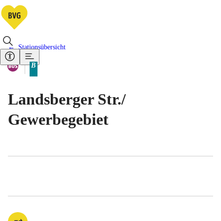
Stationsübersicht
Vorhandene Verkehrsmittel
Bus
B
Tarifbereich Berlin Teilbereich
Landsberger Str./​
Gewerbegebiet