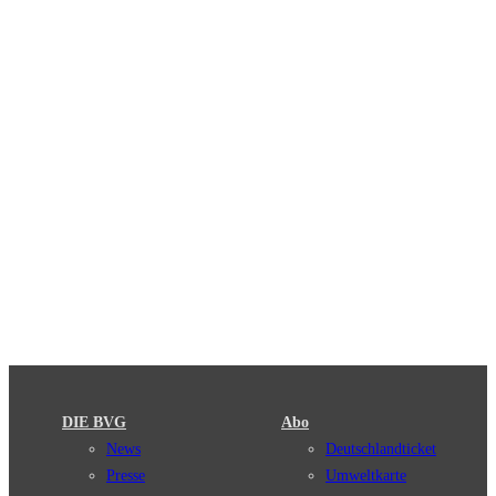
DIE BVG
Abo
News
Deutschlandticket
Presse
Umweltkarte