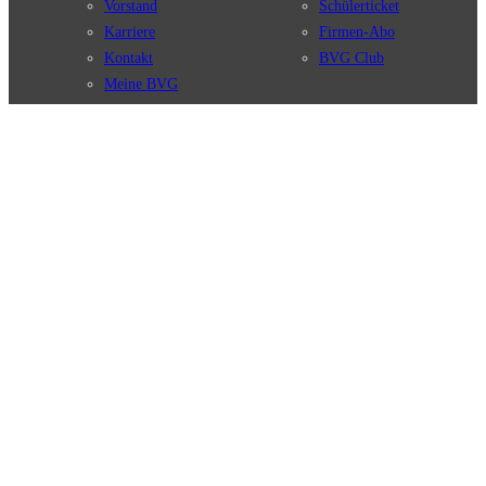
Vorstand
Schülerticket
Karriere
Firmen-Abo
Kontakt
BVG Club
Meine BVG
Satzung der BVG
Compliance
BVG Apps
Ticket-App
Fahrinfo-App
Verbindungen
Jelbi-App
Verbindungssuche
BVG Muva-App
Störungsmeldungen
Linienverläufe
Haltestellen
BVG Websites
Touristen Infos
#nachgefragt
Tickets & Tarife
BVG Services
Preise
Leichte Sprache
Tarifübersicht
Gebärdensprache