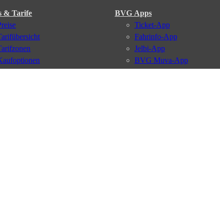
s & Tarife
BVG Apps
Preise
Ticket-App
Tarifübersicht
Fahrinfo-App
Tarifzonen
Jelbi-App
Kaufoptionen
BVG Muva-App
VBB-Tarif
BVG-Guthabenkarte
BVG Websites
#nachgefragt
Deutschlandticket
Umweltkarte
BVG Services
Schülerticket
Leichte Sprache
Firmen-Abo
Gebärdensprache
BVG Club
Social Media
Newsletter