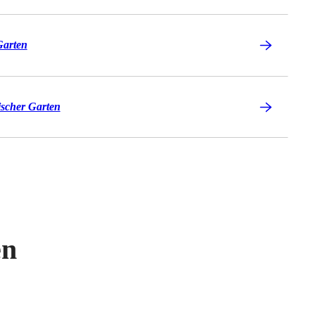
Garten
scher Garten
en