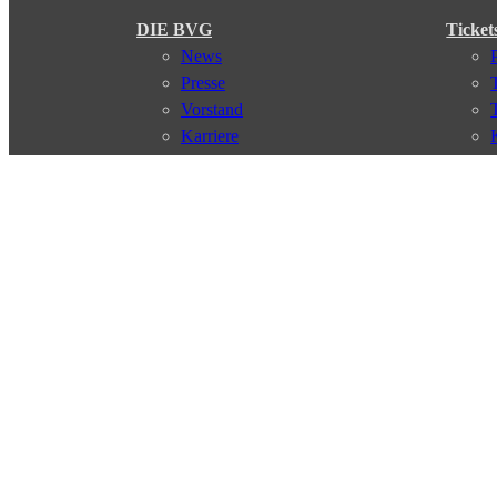
DIE BVG
Ticket
News
Presse
Vorstand
Karriere
Kontakt
Meine BVG
Satzung der BVG
Compliance
Abo
Verbindungen
Verbindungssuche
Störungsmeldungen
Linienverläufe
Haltestellen
Touristen Infos