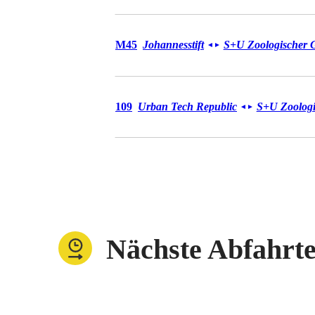
Bus M45
M45
Johannesstift
S+U Zoologischer 
◄
►
Bus 109
109
Urban Tech Republic
S+U Zoologi
◄
►
Nächste Abfahrt