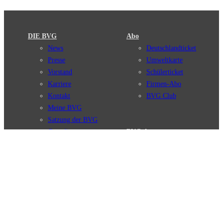
DIE BVG
Abo
News
Deutschlandticket
Presse
Umweltkarte
Vorstand
Schülerticket
Karriere
Firmen-Abo
Kontakt
BVG Club
Meine BVG
Satzung der BVG
Compliance
BVG Apps
Ticket-App
Fahrinfo-App
Verbindungen
Jelbi-App
Verbindungssuche
BVG Muva-App
Störungsmeldungen
Linienverläufe
Haltestellen
BVG Websites