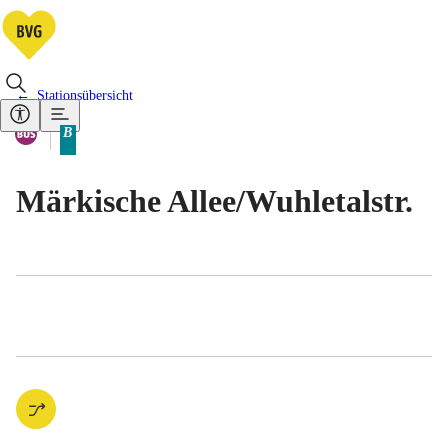
Stationsübersicht
Vorhandene Verkehrsmittel
Bus
B
Tarifbereich Berlin Teilbereich
Märkische Allee/​Wuhletalstr.