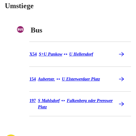
Umstiege
Bus
Bus X54
X54
S+U Pankow
U Hellersdorf
◄
►
Bus 154
154
Aubertstr.
U Elsterwerdaer Platz
◄
►
Bus 197
197
S Mahlsdorf
Falkenberg oder Prerower
◄
►
Platz