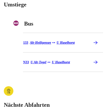
Umstiege
Bus
Bus 133
133
Alt-Heiligensee
U Haselhorst
◄
►
Bus N33
N33
U Alt-Tegel
U Haselhorst
◄
►
Nächste Abfahrten