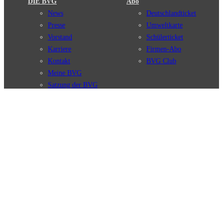
DIE BVG
Abo
News
Deutschlandticket
Presse
Umweltkarte
Vorstand
Schülerticket
Karriere
Firmen-Abo
Kontakt
BVG Club
Meine BVG
Satzung der BVG
Compliance
BVG Apps
Ticket-App
Fahrinfo-App
Verbindungen
Jelbi-App
Verbindungssuche
BVG Muva-App
Störungsmeldungen
Linienverläufe
Haltestellen
BVG Websites
Touristen Infos
#nachgefragt