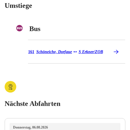
Umstiege
Bus
Bus 161
161
Schöneiche, Dorfaue
S Erkner/​ZOB
◄
►
Nächste Abfahrten
Donnerstag, 06.08.2026