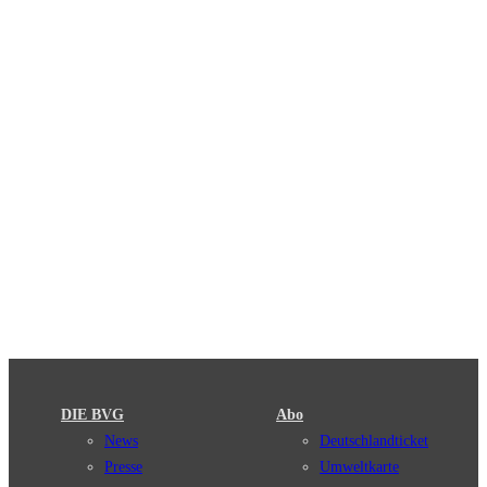
DIE BVG
Abo
News
Deutschlandticket
Presse
Umweltkarte