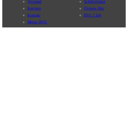
Vorstand
Schülerticket
Karriere
Firmen-Abo
Kontakt
BVG Club
Meine BVG
Satzung der BVG
Compliance
BVG Apps
Ticket-App
Fahrinfo-App
Verbindungen
Jelbi-App
Verbindungssuche
BVG Muva-App
Störungsmeldungen
Linienverläufe
Haltestellen
BVG Websites
Touristen Infos
#nachgefragt
Tickets & Tarife
BVG Services
Preise
Leichte Sprache
Tarifübersicht
Gebärdensprache