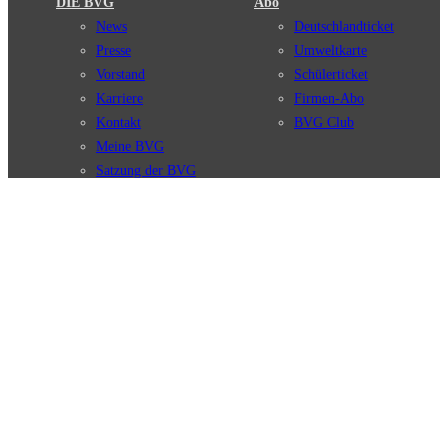
DIE BVG
Abo
News
Deutschlandticket
Presse
Umweltkarte
Vorstand
Schülerticket
Karriere
Firmen-Abo
Kontakt
BVG Club
Meine BVG
Satzung der BVG
Compliance
BVG Apps
Ticket-App
Fahrinfo-App
Verbindungen
Jelbi-App
Verbindungssuche
BVG Muva-App
Störungsmeldungen
Linienverläufe
Haltestellen
BVG Websites
Touristen Infos
#nachgefragt