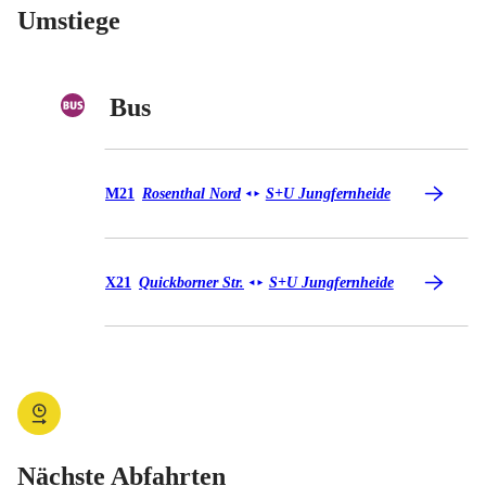
Umstiege
Bus
Bus M21
M21
Rosenthal Nord
S+U Jungfernheide
◄
►
Bus X21
X21
Quickborner Str.
S+U Jungfernheide
◄
►
Nächste Abfahrten