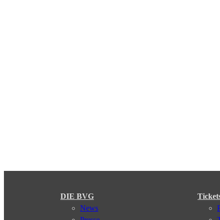
DIE BVG
Ticket
News
Presse