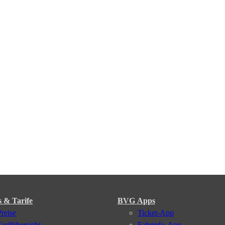
s & Tarife
BVG Apps
Preise
Ticket-App
Tarifübersicht
Fahrinfo-App