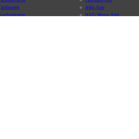
Tarifzonen
Jelbi-App
Kaufoptionen
BVG Muva-App
VBB-Tarif
BVG-Guthabenkarte
BVG Websites
#nachgefragt
Deutschlandticket
Umweltkarte
BVG Services
Schülerticket
Leichte Sprache
Firmen-Abo
Gebärdensprache
BVG Club
Social Media
Newsletter
Datenschutz
AGB
Nutzungsordnung
Fahrgastrechte
Kundengaran