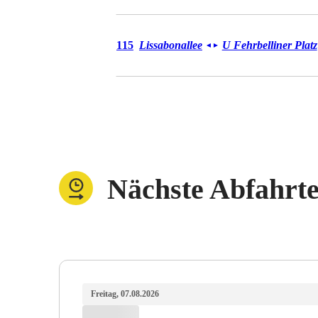
Bus 115
115
Lissabonallee
U Fehrbelliner Platz
◄
►
Nächste Abfahrt
Freitag, 07.08.2026