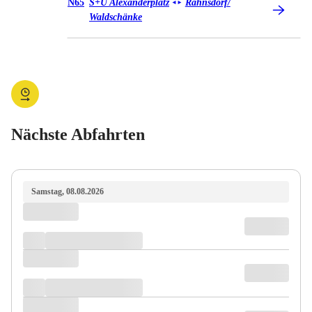
Bus N65
N65
S+U Alexanderplatz
Rahnsdorf/​
◄
►
Waldschänke
Nächste Abfahrten
Samstag, 08.08.2026