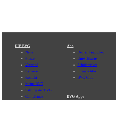
DIE BVG
Abo
News
Deutschlandticket
Presse
Umweltkarte
Vorstand
Schülerticket
Karriere
Firmen-Abo
Kontakt
BVG Club
Meine BVG
Satzung der BVG
Compliance
BVG Apps
Ticket-App
Fahrinfo-App
Verbindungen
Jelbi-App