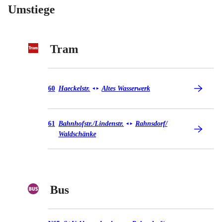
Umstiege
Tram
Tram 60
60
Haeckelstr.
Altes Wasserwerk
◄
►
Tram 61
61
Bahnhofstr./​Lindenstr.
Rahnsdorf/​
◄
►
Waldschänke
Bus