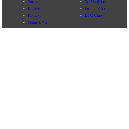
Vorstand
Schülerticket
Karriere
Firmen-Abo
Kontakt
BVG Club
Meine BVG
Satzung der BVG
Compliance
BVG Apps
Ticket-App
Fahrinfo-App
Verbindungen
Jelbi-App
Verbindungssuche
BVG Muva-App
Störungsmeldungen
Linienverläufe
Haltestellen
BVG Websites
Touristen Infos
#nachgefragt
Tickets & Tarife
BVG Services
Preise
Leichte Sprache
Tarifübersicht
Gebärdensprache