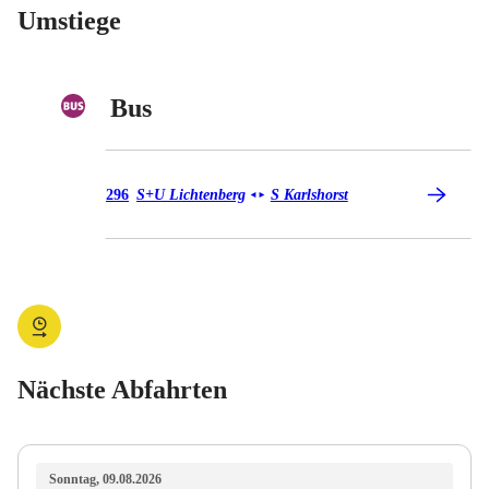
Umstiege
Bus
Bus 296
296
S+U Lichtenberg
S Karlshorst
◄
►
Nächste Abfahrten
Sonntag, 09.08.2026