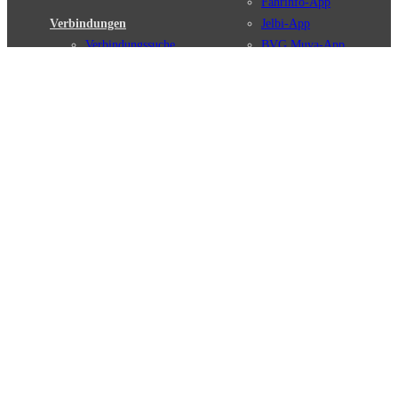
Fahrinfo-App
Verbindungen
Jelbi-App
Verbindungssuche
BVG Muva-App
Störungsmeldungen
Linienverläufe
Haltestellen
BVG Websites
Touristen Infos
#nachgefragt
Tickets & Tarife
BVG Services
Preise
Leichte Sprache
Tarifübersicht
Gebärdensprache
Tarifzonen
Social Media
Kaufoptionen
Newsletter
VBB-Tarif
BVG-Guthabenkarte
Weil wir dich lieben