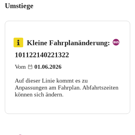
Umstiege
Bus 
Kleine Fahrplanänderung
:
Bus 122
Bus 140
Bus 221
Bus 322
101
122
140
221
322
Vom
01.06.2026
Auf dieser Linie kommt es zu
Anpassungen am Fahrplan. Abfahrtszeiten
können sich ändern.