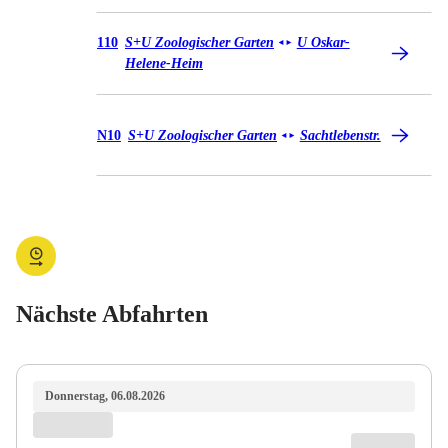
Bus 110
110
S+U Zoologischer Garten
U Oskar-
◄
►
Helene-Heim
Bus N10
N10
S+U Zoologischer Garten
Sachtlebenstr.
◄
►
Nächste Abfahrten
Donnerstag, 06.08.2026