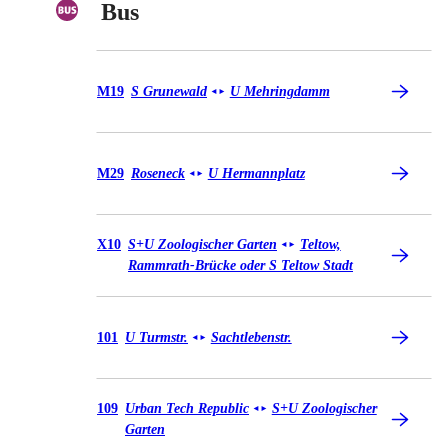
Bus
Bus M19
M19
S Grunewald
U Mehringdamm
◄
►
Bus M29
M29
Roseneck
U Hermannplatz
◄
►
Bus X10
X10
S+U Zoologischer Garten
Teltow,
◄
►
Rammrath-Brücke oder S Teltow Stadt
Bus 101
101
U Turmstr.
Sachtlebenstr.
◄
►
Bus 109
109
Urban Tech Republic
S+U Zoologischer
◄
►
Garten