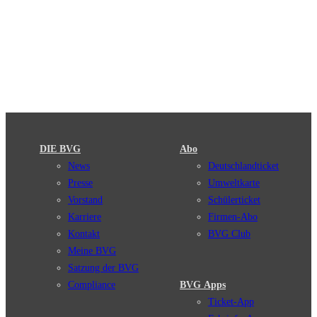
DIE BVG
Abo
News
Deutschlandticket
Presse
Umweltkarte
Vorstand
Schülerticket
Karriere
Firmen-Abo
Kontakt
BVG Club
Meine BVG
Satzung der BVG
Compliance
BVG Apps
Ticket-App