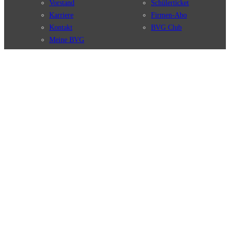
Vorstand
Schülerticket
Karriere
Firmen-Abo
Kontakt
BVG Club
Meine BVG
Satzung der BVG
Compliance
BVG Apps
Ticket-App
Fahrinfo-App
Verbindungen
Jelbi-App
Verbindungssuche
BVG Muva-App
Störungsmeldungen
Linienverläufe
Haltestellen
BVG Websites
Touristen Infos
#nachgefragt
Tickets & Tarife
BVG Services
Preise
Leichte Sprache
Tarifübersicht
Gebärdensprache