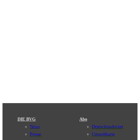
DIE BVG
Abo
News
Deutschlandticket
Presse
Umweltkarte