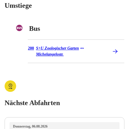
Umstiege
Bus
Bus 200
200
S+U Zoologischer Garten
◄
►
Michelangelostr.
Nächste Abfahrten
Donnerstag, 06.08.2026