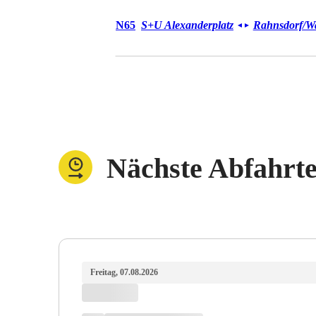
Bus N65
N65
S+U Alexanderplatz
Rahnsdorf/​W
◄
►
Nächste Abfahrt
Freitag, 07.08.2026