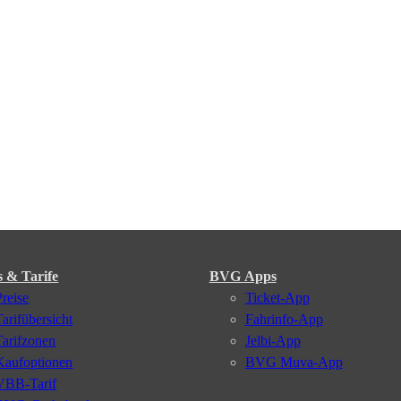
s & Tarife
BVG Apps
Preise
Ticket-App
Tarifübersicht
Fahrinfo-App
Tarifzonen
Jelbi-App
Kaufoptionen
BVG Muva-App
VBB-Tarif