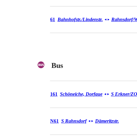
Tram 61
61
Bahnhofstr./​Lindenstr.
Rahnsdorf/​
◄
►
Bus
Bus 161
161
Schöneiche, Dorfaue
S Erkner/​Z
◄
►
Bus N61
N61
S Rahnsdorf
Dämeritzstr.
◄
►