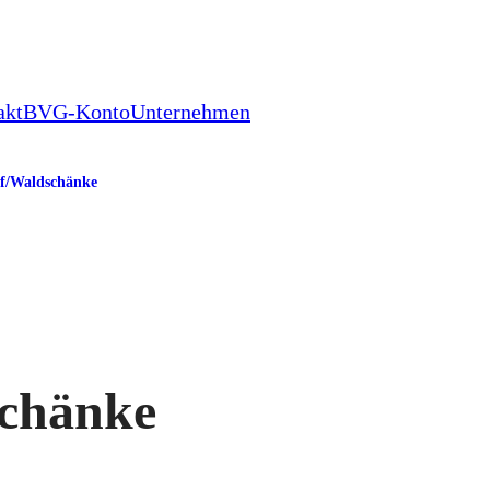
akt
BVG-Konto
Unternehmen
f/​Waldschänke
schänke