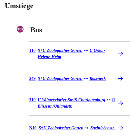
Umstiege
Bus
Bus 110
110
S+U Zoologischer Garten
U Oskar-
◄
►
Helene-Heim
Bus 249
249
S+U Zoologischer Garten
Roseneck
◄
►
Bus 310
310
U Wilmersdorfer Str./​S Charlottenburg
U
◄
►
Blissestr./​Uhlandstr.
Bus N10
N10
S+U Zoologischer Garten
Sachtlebenstr.
◄
►