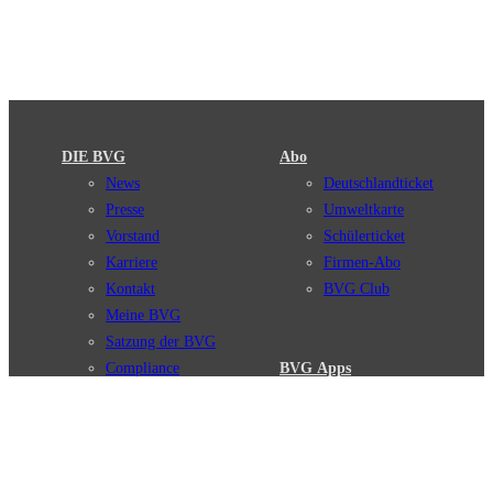
DIE BVG
Abo
News
Deutschlandticket
Presse
Umweltkarte
Vorstand
Schülerticket
Karriere
Firmen-Abo
Kontakt
BVG Club
Meine BVG
Satzung der BVG
Compliance
BVG Apps
Ticket-App
Fahrinfo-App
Verbindungen
Jelbi-App
Verbindungssuche
BVG Muva-App