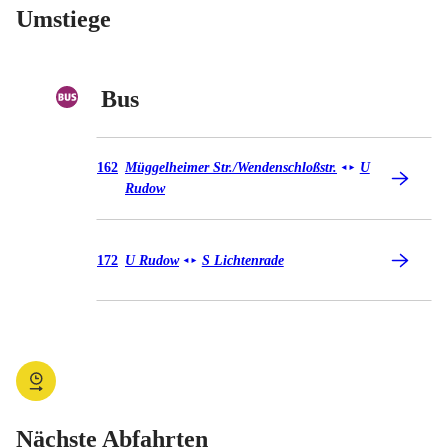
Umstiege
Bus
Bus 162
162
Müggelheimer Str./​Wendenschloßstr.
U
◄
►
Rudow
Bus 172
172
U Rudow
S Lichtenrade
◄
►
Nächste Abfahrten