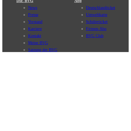
DIE BVG
Abo
News
Deutschlandticket
Presse
Umweltkarte
Vorstand
Schülerticket
Karriere
Firmen-Abo
Kontakt
BVG Club
Meine BVG
Satzung der BVG
Compliance
BVG Apps
Ticket-App
Fahrinfo-App
Verbindungen
Jelbi-App
Verbindungssuche
BVG Muva-App
Störungsmeldungen
Linienverläufe
Haltestellen
BVG Websites
Touristen Infos
#nachgefragt