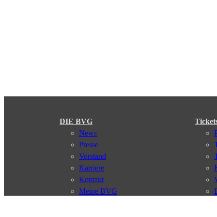
DIE BVG
Ticket
News
Presse
Vorstand
Karriere
Kontakt
Meine BVG
Satzung der BVG
Compliance