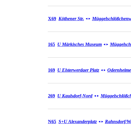
Bus X69
X69
Köthener Str.
Müggelschlößchen
◄
►
Bus 165
165
U Märkisches Museum
Müggelsch
◄
►
Bus 169
169
U Elsterwerdaer Platz
Odernheimer
◄
►
Bus 269
269
U Kaulsdorf-Nord
Müggelschlößc
◄
►
Bus N65
N65
S+U Alexanderplatz
Rahnsdorf/​W
◄
►