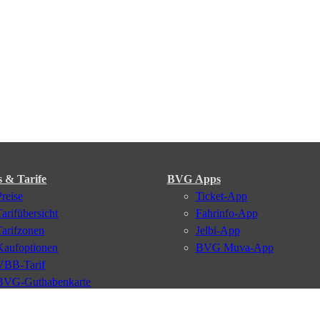
s & Tarife
BVG Apps
Preise
Ticket-App
Tarifübersicht
Fahrinfo-App
Tarifzonen
Jelbi-App
Kaufoptionen
BVG Muva-App
VBB-Tarif
BVG-Guthabenkarte
BVG Websites
#nachgefragt