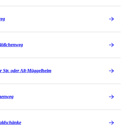
weg
lößchenweg
 Str. oder Alt-Müggelheim
henweg
aldschänke