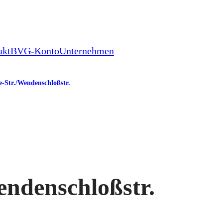
akt
BVG-Konto
Unternehmen
e-Str./​Wendenschloßstr.
Wendenschloßstr.