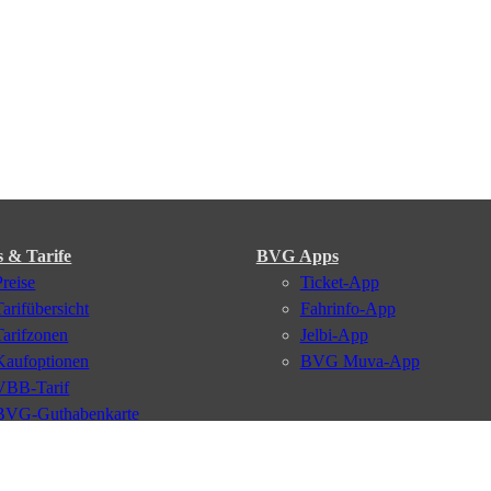
s & Tarife
BVG Apps
Preise
Ticket-App
Tarifübersicht
Fahrinfo-App
Tarifzonen
Jelbi-App
Kaufoptionen
BVG Muva-App
VBB-Tarif
BVG-Guthabenkarte
BVG Websites
#nachgefragt