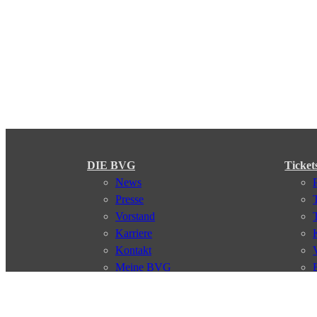
DIE BVG
Ticket
News
Presse
Vorstand
Karriere
Kontakt
Meine BVG
Satzung der BVG
Compliance