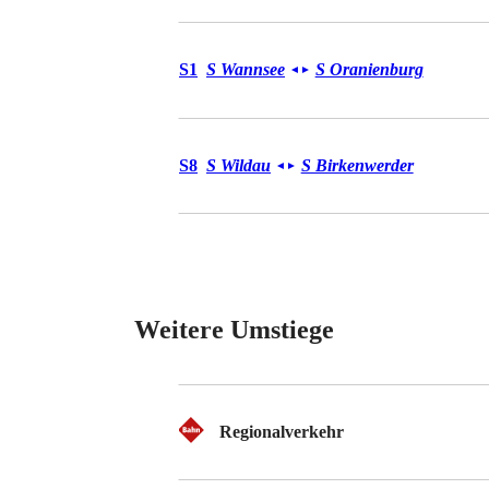
S-Bahn S1
S1
S Wannsee
S Oranienburg
◄
►
S-Bahn S8
S8
S Wildau
S Birkenwerder
◄
►
Weitere Umstiege
Regionalverkehr