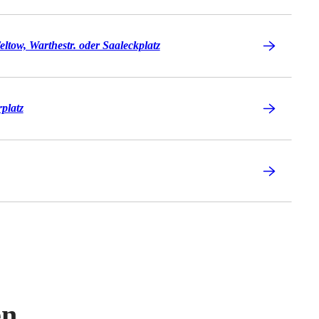
eltow, Warthestr. oder Saaleckplatz
platz
en