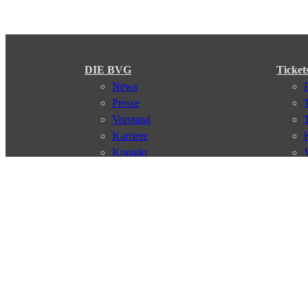
DIE BVG
Ticket
News
Presse
Vorstand
Karriere
Kontakt
Meine BVG
Satzung der BVG
Compliance
Abo
Verbindungen
Verbindungssuche
Störungsmeldungen
Linienverläufe