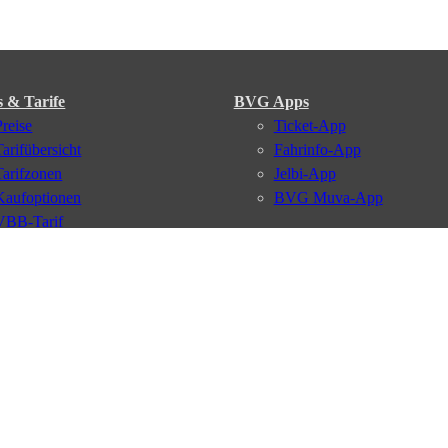
s & Tarife
BVG Apps
Preise
Ticket-App
Tarifübersicht
Fahrinfo-App
Tarifzonen
Jelbi-App
Kaufoptionen
BVG Muva-App
VBB-Tarif
BVG-Guthabenkarte
BVG Websites
#nachgefragt
Deutschlandticket
Umweltkarte
BVG Services
Schülerticket
Leichte Sprache
Firmen-Abo
Gebärdensprache
BVG Club
Social Media