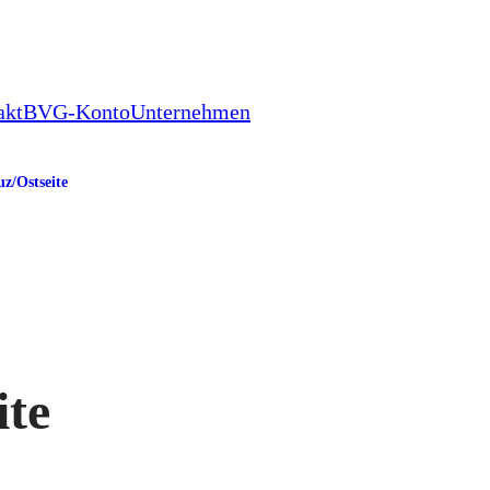
akt
BVG-Konto
Unternehmen
z/​Ostseite
ite