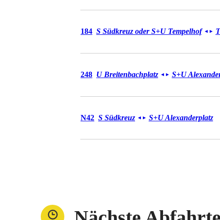
Bus 184
184
S Südkreuz oder S+U Tempelhof
T
◄
►
Bus 248
248
U Breitenbachplatz
S+U Alexander
◄
►
Bus N42
N42
S Südkreuz
S+U Alexanderplatz
◄
►
Nächste Abfahrt