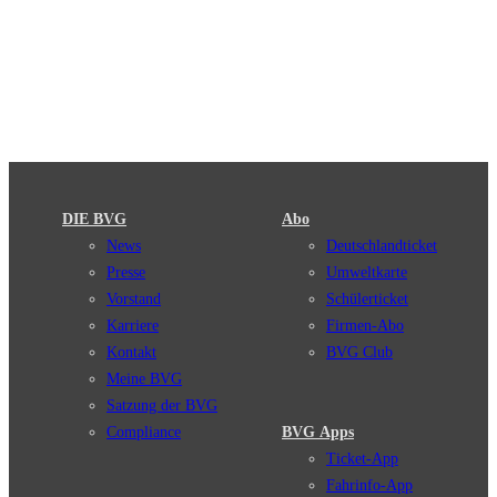
DIE BVG
Abo
News
Deutschlandticket
Presse
Umweltkarte
Vorstand
Schülerticket
Karriere
Firmen-Abo
Kontakt
BVG Club
Meine BVG
Satzung der BVG
Compliance
BVG Apps
Ticket-App
Fahrinfo-App