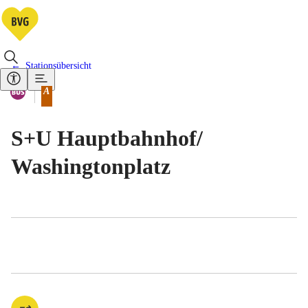
Stationsübersicht
Vorhandene Verkehrsmittel
Bus
A
Tarifbereich Berlin Teilbereich
S+U Hauptbahnhof/​
Washingtonplatz