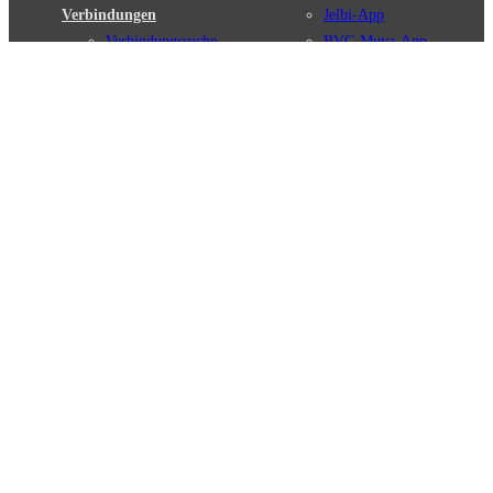
Verbindungen
Jelbi-App
Verbindungssuche
BVG Muva-App
Störungsmeldungen
Linienverläufe
Haltestellen
BVG Websites
Touristen Infos
#nachgefragt
Tickets & Tarife
BVG Services
Preise
Leichte Sprache
Tarifübersicht
Gebärdensprache
Tarifzonen
Social Media
Kaufoptionen
Newsletter
VBB-Tarif
BVG-Guthabenkarte
Weil wir dich lieben