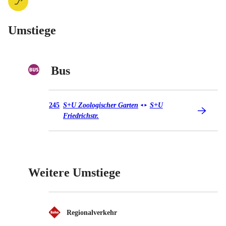
Umstiege
Bus
Bus 245
245
S+U Zoologischer Garten
S+U
◄
►
Friedrichstr.
Weitere Umstiege
Regionalverkehr