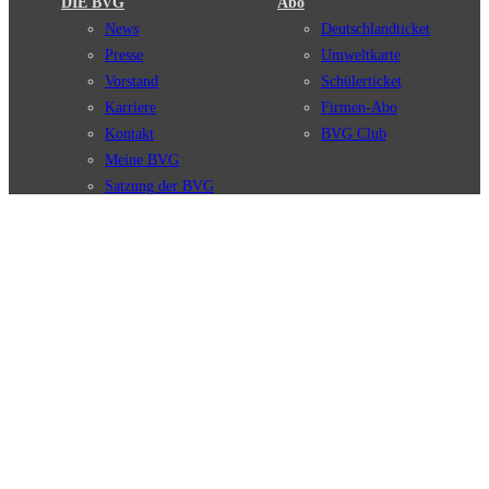
DIE BVG
Abo
News
Deutschlandticket
Presse
Umweltkarte
Vorstand
Schülerticket
Karriere
Firmen-Abo
Kontakt
BVG Club
Meine BVG
Satzung der BVG
Compliance
BVG Apps
Ticket-App
Fahrinfo-App
Verbindungen
Jelbi-App
Verbindungssuche
BVG Muva-App
Störungsmeldungen
Linienverläufe
Haltestellen
BVG Websites
Touristen Infos
#nachgefragt