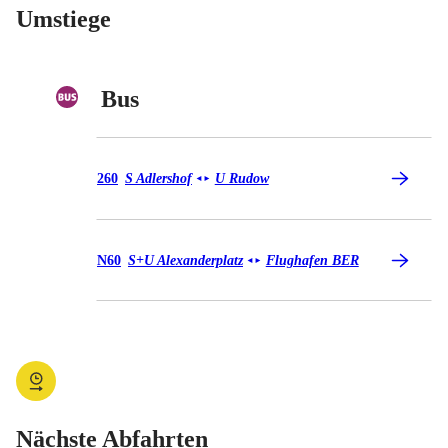
Umstiege
Bus
Bus 260
260
S Adlershof
U Rudow
◄
►
Bus N60
N60
S+U Alexanderplatz
Flughafen BER
◄
►
Nächste Abfahrten