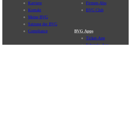
Karriere
Firmen-Abo
Kontakt
BVG Club
Meine BVG
Satzung der BVG
Compliance
BVG Apps
Ticket-App
Fahrinfo-App
Verbindungen
Jelbi-App
Verbindungssuche
BVG Muva-App
Störungsmeldungen
Linienverläufe
Haltestellen
BVG Websites
Touristen Infos
#nachgefragt
Tickets & Tarife
BVG Services
Preise
Leichte Sprache
Tarifübersicht
Gebärdensprache
Tarifzonen
Social Media