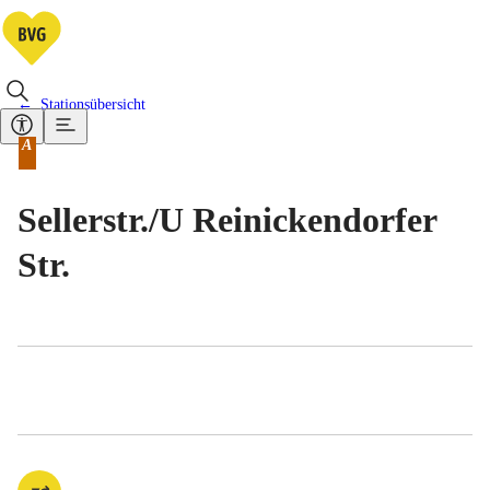
Stationsübersicht
Vorhandene Verkehrsmittel
A
Tarifbereich Berlin Teilbereich
Sellerstr./​U Reinickendorfer
Str.