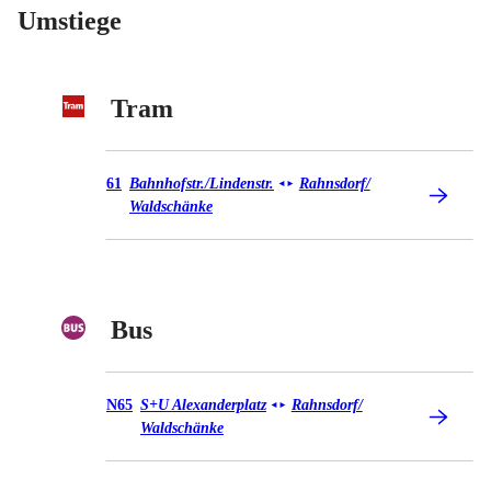
Umstiege
Tram
Tram 61
61
Bahnhofstr./​Lindenstr.
Rahnsdorf/​
◄
►
Waldschänke
Bus
Bus N65
N65
S+U Alexanderplatz
Rahnsdorf/​
◄
►
Waldschänke