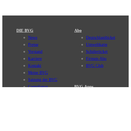
DIE BVG
Abo
News
Deutschlandticket
Presse
Umweltkarte
Vorstand
Schülerticket
Karriere
Firmen-Abo
Kontakt
BVG Club
Meine BVG
Satzung der BVG
Compliance
BVG Apps
Ticket-App
Fahrinfo-App
Verbindungen
Jelbi-App
Verbindungssuche
BVG Muva-App
Störungsmeldungen
Linienverläufe